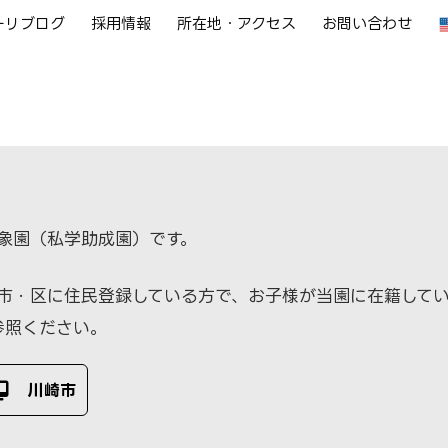
ーリブログ
採用情報
所在地・アクセス
お問い合わせ
教育目標
幼稚園の紹介
園での生活
預かり保
象園（私学助成園）です。
市・区に住民登録している方で、お子様が当園に在籍して
参照ください。
川崎市