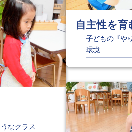
自主性を育
子どもの『や
環境
、
ようなクラス